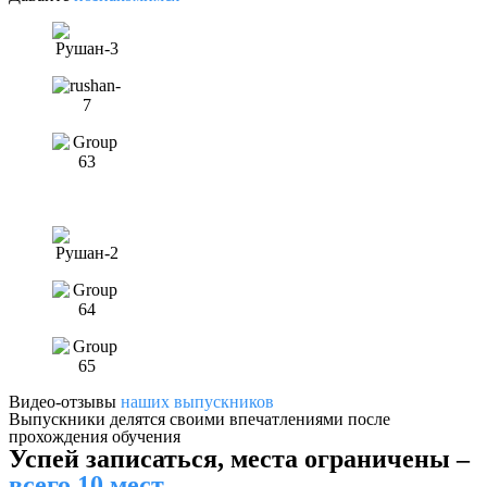
Видео-отзывы
наших выпускников
Выпускники делятся своими впечатлениями после
прохождения обучения
Успей записаться, места ограничены –
Проиграть видео
Проиграть видео
всего 10 мест