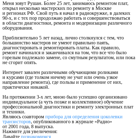
Меня зовут Рушан. Более 25 лет, занимаюсь ремонтом плат,
открыл несколько мастерских по ремонту в Москве
и регионах РФ. Свой путь я начал в радиокружке, в далеких
90-х, и с тех пор продолжаю работать и совершенствоваться
в области диагностики, ремонта и модернизации различного
оборудования.
Приблизительно 5 лет назад, лично столкнулся с тем, что
большинство мастеров не умеют правильно паять,
диагностировать и ремонтировать платы. Как правило,
ремонт начинался и заканчивался на том, что все что было
горелым подлежало замене, со смутным результатом, или пока
не сгорит опять.
Интернет завален различными обучающими роликами
и курсами (где толком ничему не учат или очень узкое
направление ремонта), где пользы и применение от них,
практически никакой.
На протяжении 3-х лет, мною было успешно организовано
индивидуальное (а чуть позже и коллективное) обучение
профессиональной диагностики и ремонту электронных плат
и техники.
Являюсь соавтором
прибора для определения цоколевки
транзисторов
, опубликованного в журнале «Радио»
от 2001 года, 8 выпуска.
Нажмите для увеличения:
Давайте
познакомимся